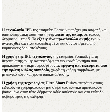
Η
τεχνολογία ΙPL
της εταιρείας Formatk παρέχει μια ασφαλή και
αποτελεσματική λύση για τη
θεραπεία της ακμής
σε τύπους
δέρματος 1 έως 5. Τα
εξελιγμένα πρωτόκολλα ακμής
έχουν
αναπτυχθεί και είναι αποδεδειγμένα και συντονισμένα από
κορυφαίους δερματολόγους.
Η χρήση της ΙPL τεχνολογίας
της εταιρείας Formatk για τη
θεραπεία της ακμής καταστρέφει τα πιο κοινά βακτήρια που
προκαλούν την ακμή, προσφέροντας
εμφανή αποτελέσματα από
την πρώτη κιόλας συνεδρία,
χωρίς τη χρήση φαρμάκων, με
μηδενικό πόνο και χρόνο αποκατάστασης.
Η χρήση της τεχνολογίας Ultra Short Pulses
επιτρέπει στους
ειδικούς να χρησιμοποιούν μια σειρά από κλινικά πρωτόκολλα
βασισμένα στον τύπο δέρματος κάθε ασθενούς και στο επίπεδο
σοβαρότητας της πάθησης.