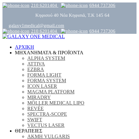
210 6201404
6944 737306
Κηφισού 40 Νέα Κηφισιά, Τ.Κ 145 64
galaxy1medical@gmail.com
210 6201404
6944 737306
ΑΡΧΙΚΗ
ΜΗΧΑΝΗΜΑΤΑ & ΠΡΟΪΟΝΤΑ
ALPHA SYSTEM
ATTIVA
EZBRA
FORMA LIGHT
FORMA SYSTEM
ICON LASER
MAGMA PLATFORM
MIRADRY
MÖLLER MEDICAL LIPO
REVÉE
SPECTRA-SCOPE
SWIFT
VECTUS LASER
ΘΕΡΑΠΕΙΕΣ
ΑΚΜΗ VULGARIS