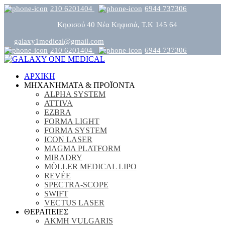
210 6201404
6944 737306
Κηφισού 40 Νέα Κηφισιά, Τ.Κ 145 64
galaxy1medical@gmail.com
210 6201404
6944 737306
ΑΡΧΙΚΗ
ΜΗΧΑΝΗΜΑΤΑ & ΠΡΟΪΟΝΤΑ
ALPHA SYSTEM
ATTIVA
EZBRA
FORMA LIGHT
FORMA SYSTEM
ICON LASER
MAGMA PLATFORM
MIRADRY
MÖLLER MEDICAL LIPO
REVÉE
SPECTRA-SCOPE
SWIFT
VECTUS LASER
ΘΕΡΑΠΕΙΕΣ
ΑΚΜΗ VULGARIS