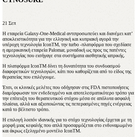
21
Σεπ
Η εταιρεία Galaxy-One-Medical αντιπροσωπεύει και διανέμει κατ’
αποκλειστικότητα για την ελληνική και κυπριακή αγορά την
υπέροχη τεχνολογία IconTM, την turbo -πλατφόρμα που σχεδίασε
η αμερικανική εταιρεία Palomar, μοναδική ως προς τις πατέντες
τεχνολογίας που εισήγαγε στα συστήματα αισθητικής ιατρικής.
Η πλατφόρμα IconTM δίνει τη δυνατότητα του συνδυασμού
διαφορετικών τεχνολογιών, κάτι που καθορίζεται από το είδος της
θεραπείας που επιλέγουμε.
Έτσι, οι κλινικές μελέτες που οδήγησαν στις FDA πιστοποιήσεις
διαμόρφωσαν τον ενδεδειγμένο και αποτελεσματικότερο τρόπο για
την επίτευξη του θεραπευτικού στόχου μέσα σε απόλυτα ασφαλή
πλαίσια, αλλά και αξιοποιώντας τις πεπερασμένες πηγές ενέργειας
κατά το βέλτιστο τρόπο.
Η επιλογή λοιπόν ιδανικής για το στόχο τεχνολογίας έρχεται με τη
μορφή μιας κεφαλής που απλά προσαρμόζεται στο ενδυναμωμένο
και άκρως εξελιγμένο μοντέλο IconTM.