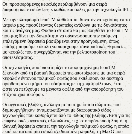
Οι προσφερόμενες κεφαλές περιλαμβάνουν μια σειρά
διαφορετικών ειδών lasers καθώς και άλλες με την τεχνολογία IPL.
Με την πλατφόρμα IconTM καθίσταται δυνατόν να «χτίσουμε» το
ιατρείο μας, προσθέτοντας θεραπείες ανάλογα με τις δυνατότητες
και τις ανάγκες μας. Φυσικά σε αυτό θα μας βοηθήσει το Icon TM
που μας δίνει την δυνατότητα να οργανώσουμε την επόμενη
επιλεγόμενη θεραπεία βασιζόμενοι στην προηγούμενη, όπως
επίσης μπορούμε εύκολα να παρέχουμε συνδυαστικές θεραπείες
με κεφαλές που συνεργάζονται για την βελτιστοποίηση του
αποτελέσματος.
Οι τεχνολογίες που υποστηρίζει το πολυμηχάνημα IconTM
ξεκινούν από τη βασική θεραπεία της αποτρίχωσης με μια σειρά
κεφαλών έντονου παλμικού φωτός που εκπέμπουν σε αυστηρά
οριοθετημένο τμήμα του φάσματος με τη χρήση φίλτρων, έτσι
ώστε να πετύχουμε τα μέγιστα οφέλη από την απορρόφηση του
στόχου-χρωμοφόρου.
Οι αγγειακές βλάβες, ανάλογα με το σημείο του σώματος που
δημιουργήθηκαν, αντιμετωπίζονται με διαφορετικό είδος
τεχνολογίας που καθορίζεται από το βάθος της βλάβης .Έτσι για τις
επιφανειακές αγγειακές αλλοιώσεις, π.χ. στο πρόσωπο ή λαιμό, η
ιδανική θεραπεία απαιτεί την τεχνολογία παλμικού φωτός, η οποία
εκπέμπεται από μία ειδικά σχεδιασμένη κεφαλή, τη MaxG που