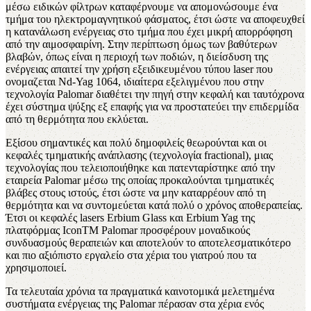
μέσω ειδικών φίλτρων καταφέρνουμε να απομονώσουμε ένα
τμήμα του ηλεκτρομαγνητικού φάσματος, έτσι ώστε να αποφευχθεί
η κατανάλωση ενέργειας στο τμήμα που έχει μικρή απορρόφηση
από την αιμοσφαιρίνη. Στην περίπτωση όμως των βαθύτερων
βλαβών, όπως είναι η περιοχή των ποδιών, η διείσδυση της
ενέργειας απαιτεί την χρήση εξειδικευμένου τύπου laser που
ονομαζεται Nd-Yag 1064, ιδιαίτερα εξελιγμένου που στην
τεχνολογία Palomar διαθέτει την πηγή στην κεφαλή και ταυτόχρονα
έχει σύστημα ψύξης εξ επαφής για να προστατεύει την επιδερμίδα
από τη θερμότητα που εκλύεται.
Εξίσου σημαντικές και πολύ δημοφιλείς θεωρούνται και οι
κεφαλές τμηματικής ανάπλασης (τεχνολογία fractional), μιας
τεχνολογίας που τελειοποιήθηκε και πατενταρίστηκε από την
εταιρεία Palomar μέσω της οποίας προκαλούνται τμηματικές
βλάβες στους ιστούς, έτσι ώστε να μην καταρρέουν από τη
θερμότητα και να συντομεύεται κατά πολύ ο χρόνος αποθεραπείας.
Έτσι οι κεφαλές lasers Erbium Glass και Erbium Yag της
πλατφόρμας IconTM Palomar προσφέρουν μοναδικούς
συνδυασμούς θεραπειών και αποτελούν το αποτελεσματικότερο
και πιο αξιόπιστο εργαλείο στα χέρια του γιατρού που τα
χρησιμοποιεί.
Τα τελευταία χρόνια τα πραγματικά καινοτομικά μελετημένα
συστήματα ενέργειας της Palomar πέρασαν στα χέρια ενός